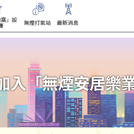
樂窩」設
無煙打氣站
最新消息
賽
加入「無煙安居樂