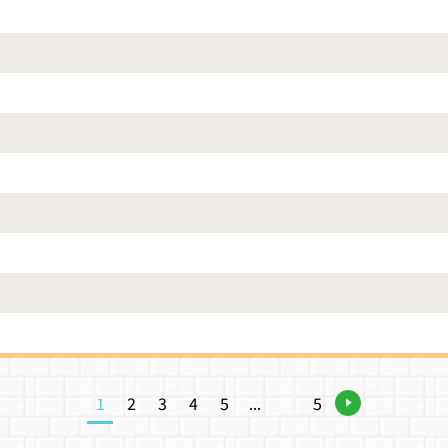
1
2
3
4
5
...
5