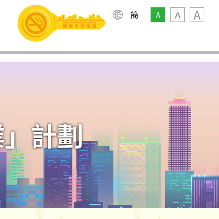
A
A
簡
A
業」計劃