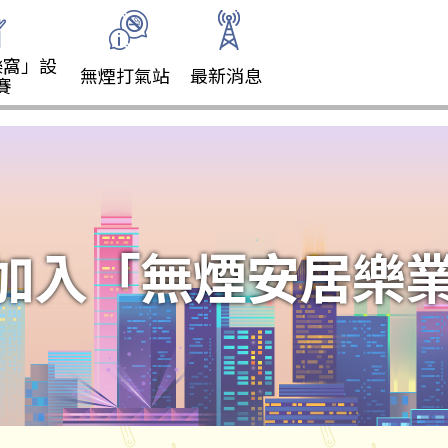
樂窩」設
無煙打氣站
最新消息
賽
加入「無煙安居樂