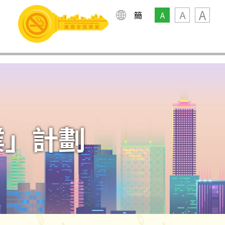
A
A
簡
A
業」計劃