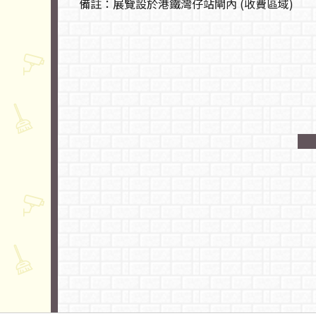
備註：展覽設於港鐵灣仔站閘內 (收費區域)