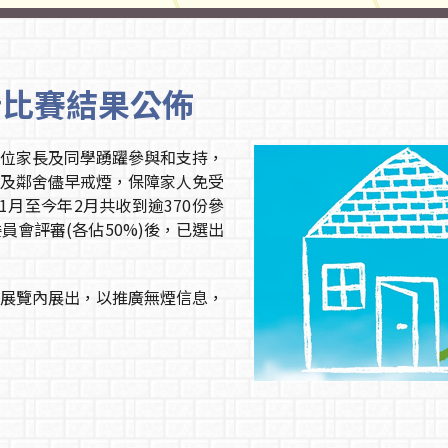
計比賽結果公佈
位家長及同學踴躍參與和支持，
及鄰舍儘早戒煙，保障家人免受
月至今年2月共收到逾370份參
會評審(各佔50%)後，已選出
展覽內展出，以推廣無煙信息，