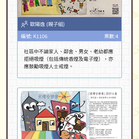
歐陽逸 (親子組)
編號: K1106
票數:4
社區中不論家人、鄰舍、男女、老幼都應
拒絕吸煙（包括傳統香煙及電子煙），亦
應鼓勵吸煙人士戒煙。