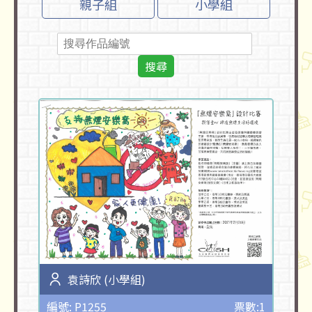
親子組
小學組
搜尋
袁詩欣 (小學組)
編號: P1255
票數:1