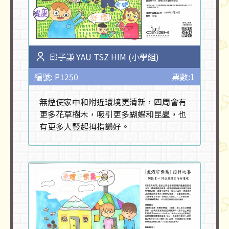
邱子謙 YAU TSZ HIM (小學組)
編號: P1250
票數:1
無煙使家中和附近環境更清新，四周會有
更多花草樹木，吸引更多蝴蝶和昆蟲，也
有更多人豎起拇指讚好。