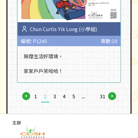
Chun Curtis Yik Long (小學組)
編號: P1245
票數:10
無煙生活好環境，
家家戶戶笑哈哈！
1
2
3
4
5
...
31
主辦